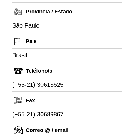
Provincia / Estado
São Paulo
País
Brasil
Teléfono/s
(+55-21) 30613625
Fax
(+55-21) 30689867
Correo @ / email