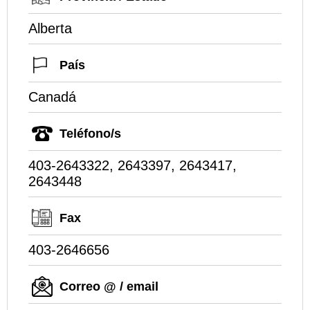
Alberta
País
Canadá
Teléfono/s
403-2643322, 2643397, 2643417,
2643448
Fax
403-2646656
Correo @ / email