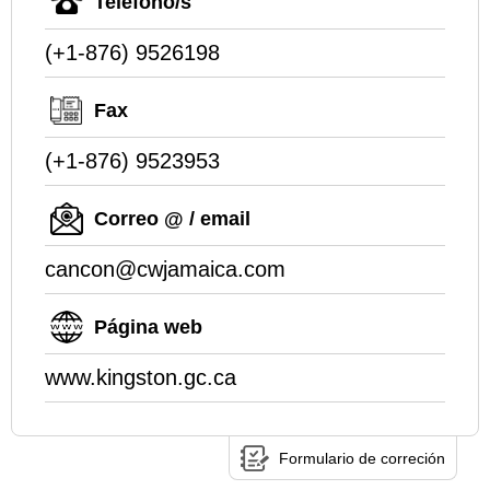
Teléfono/s
(+1-876) 9526198
Fax
(+1-876) 9523953
Correo @ / email
cancon@cwjamaica.com
Página web
www.kingston.gc.ca
Formulario de correción