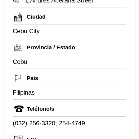
45 - L Andres Abellana Street
Ciudad
Cebu City
Provincia / Estado
Cebu
País
Filipinas
Teléfono/s
(032) 256-3320; 254-4749