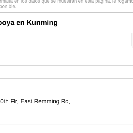
omalía en los datos que se muestran en esta página, le rogamo
ponible.
boya en Kunming
20th Flr, East Remming Rd,