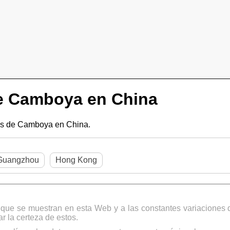
e Camboya en China
s de Camboya en China.
Guangzhou
Hong Kong
s que se muestran en esta Web y a las constantes variaciones 
 la certeza de estos.