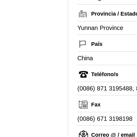
Provincia / Estad
Yunnan Province
País
China
Teléfono/s
(0086) 871 3195488,
Fax
(0086) 671 3198198
Correo @ / email