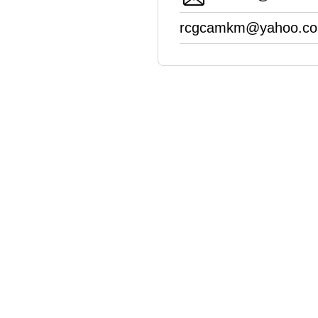
rcgcamkm@yahoo.c