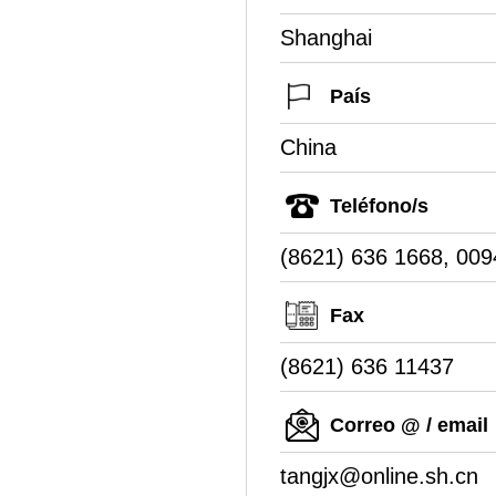
Shanghai
País
China
Teléfono/s
(8621) 636 1668, 009
Fax
(8621) 636 11437
Correo @ / email
tangjx@online.sh.cn