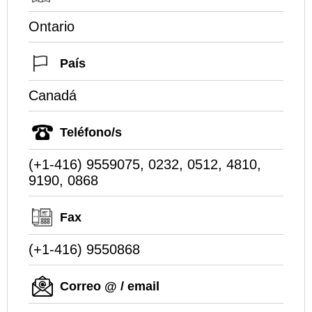
Ontario
País
Canadá
Teléfono/s
(+1-416) 9559075, 0232, 0512, 4810,
9190, 0868
Fax
(+1-416) 9550868
Correo @ / email