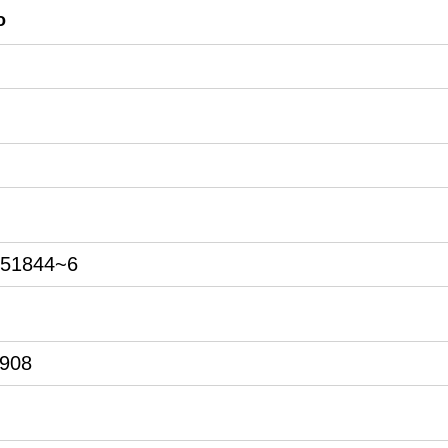
o
251844~6
7908