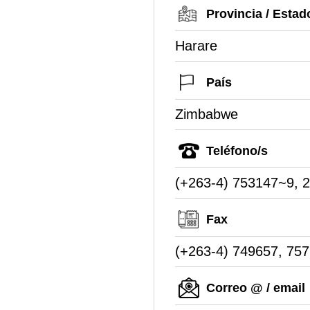
Provincia / Estad
Harare
País
Zimbabwe
Teléfono/s
(+263-4) 753147~9, 
Fax
(+263-4) 749657, 75
Correo @ / email