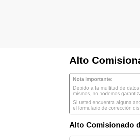
Alto Comision
Nota Importante:
Debido a la multitud de dato
mismos, no podemos garantizar
Si usted encuentra alguna an
el formulario de corrección dis
Alto Comisionado d