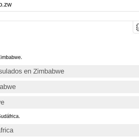
o.zw
 Zimbabwe.
sulados en Zimbabwe
babwe
we
udáfrica.
frica