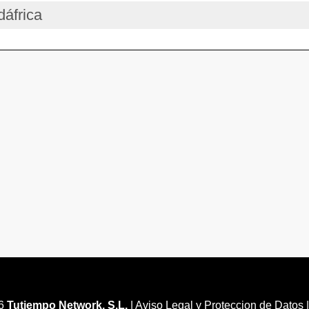
dáfrica
26
Tutiempo Network, S.L.
|
Aviso Legal y Proteccion de Datos