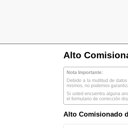
Alto Comision
Nota Importante:
Debido a la multitud de dato
mismos, no podemos garantizar
Si usted encuentra alguna an
el formulario de corrección dis
Alto Comisionado d