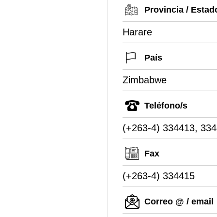
Provincia / Estad
Harare
País
Zimbabwe
Teléfono/s
(+263-4) 334413, 33
Fax
(+263-4) 334415
Correo @ / email