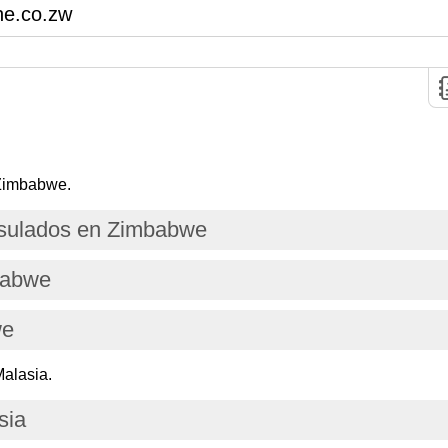
ne.co.zw
 Zimbabwe.
sulados en Zimbabwe
babwe
we
alasia.
sia