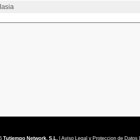
lasia
26
Tutiempo Network, S.L.
|
Aviso Legal y Proteccion de Datos